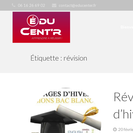
06 16 26 69 02
contact@educenter.fr
Bienv
Étiquette :
révision
Rév
d’h
20 févri