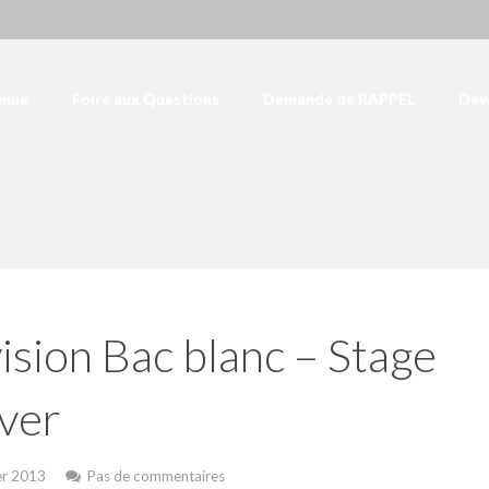
enue
Foire aux Questions
Demande de RAPPEL
Deve
ision Bac blanc – Stage
iver
er 2013
Pas de commentaires