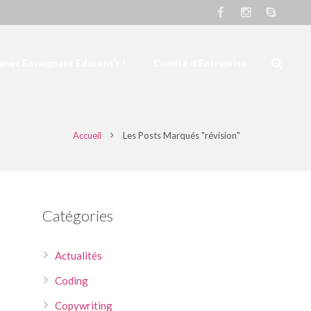
nez Enseignant Educent’r !
Comité d’Entreprise
Accueil
Les Posts Marqués "révision"
Catégories
Actualités
Coding
Copywriting