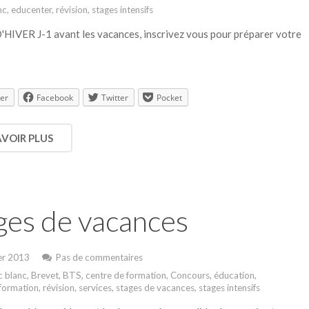
nc
,
educenter
,
révision
,
stages intensifs
HIVER J-1 avant les vacances, inscrivez vous pour préparer votre
.
er
Facebook
Twitter
Pocket
AVOIR PLUS
ges de vacances
er 2013
Pas de commentaires
c blanc
,
Brevet
,
BTS
,
centre de formation
,
Concours
,
éducation
,
formation
,
révision
,
services
,
stages de vacances
,
stages intensifs