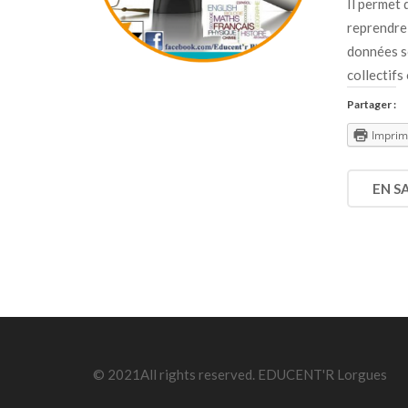
Il permet 
reprendre 
données so
collectifs
Partager :
Imprim
EN S
© 2021All rights reserved. EDUCENT'R Lorgues