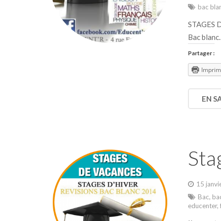
bac bla
STAGES D'
Bac blanc
Partager :
Imprim
EN S
Sta
15 janvi
Bac
,
ba
educenter
,