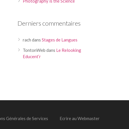
Photography is the Science
Derniers commentaires
rach
dans
Stages de Langues
TontonWeb
dans
Le Relooking
Educent’r
ons Générales de Services
Ecrire au Webmaster